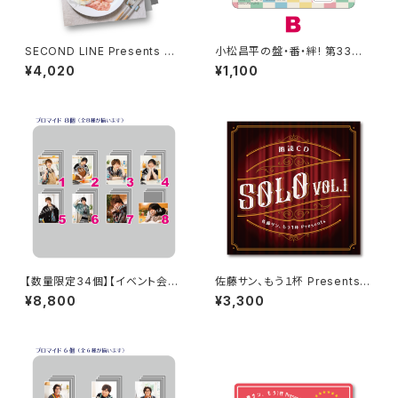
SECOND LINE Presents み
小松昌平の盤・番・絆! 第33回、
んなに会いに行くよ! 第46回 in
第34回 アクリルスタンド B
¥4,020
¥1,100
静岡 パンフレット
【数量限定34個】【イベント会場
佐藤サン、もう１杯 Presents
特典付き】SECOND LINE Pre
朗読CD SOLO Vol.1
¥8,800
¥3,300
sents みんなに会いに行くよ!
第30回 in 静岡 ブロマイド コ
ンプリートセット