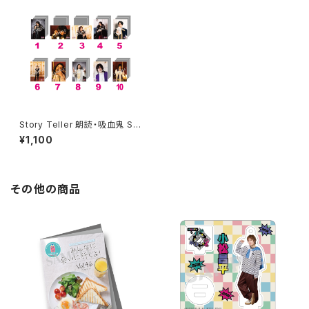
Story Teller 朗読・吸血鬼 Sa
ble -漂揺の黒騎士篇- ブロマ
¥1,100
イド ※ランダム販売
その他の商品