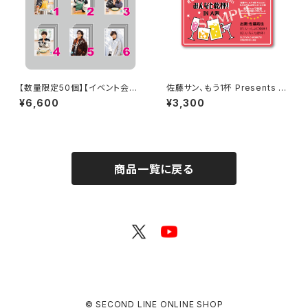
【数量限定50個】【イベント会場
佐藤サン、もう1杯 Presents み
特典付き】SECOND LINE Pre
んなに会いに行くよ！IN 大阪 乾
¥6,600
¥3,300
sents みんなに会いに行くよ!
杯トーク音源「みんなと乾杯! IN
第15回 in 富山 ブロマイド コン
大阪」ダウンロード用シリアルコ
プリートセット
ード
商品一覧に戻る
© SECOND LINE ONLINE SHOP