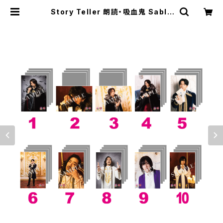
Story Teller 朗読・吸血鬼 Sable
-漂揺の黒騎士篇- ブロマイド ※ラ
ンダム販売 | SECOND LINE ONLI
NE SHOP