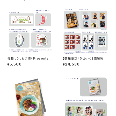
佐藤サン、もう1杯 Presents み
【数量限定45セット】【佐藤拓也
んなに会いに行くよ！IN 大阪 グ
さん直筆サイン入りフォトブッ
¥5,500
¥24,530
ッズセット
ク】【イベント会場特典付き】佐
藤サン、もう１杯 Presents 佐
藤サン、もう1杯 公開録音イべン
ト 2025.12.21 コンプリートセッ
ト