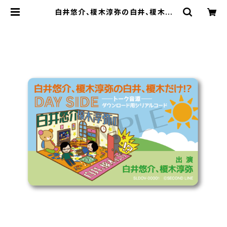
白井悠介、榎木淳弥の白井、榎木だ
け!? 第5回「DAY SIDE」トーク音源
ダウンロード用シリアルコード | SE
COND LINE ONLINE SHOP