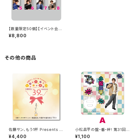
【数量限定50個】【イベント会場
特典付き】SECOND LINE Pre
¥8,800
sents みんなに会いに行くよ!
第17回 in 静岡 ブロマイド コン
プリートセット
その他の商品
佐藤サン、もう1杯 Presents 佐
小松昌平の盤・番・絆! 第31回、
藤拓也、39歳のお誕生日会 39
第32回 アクリルスタンド A
¥4,400
¥1,100
（Thank you）CD