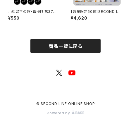
小松昌平の盤・番・絆! 第37回、
【数量限定50個】SECOND LIN
第38回 缶バッジ ※ランダム
E Presents みんなに会いに行
¥550
¥4,620
販売
くよ! 第45回 in 静岡 開催記念
グッズセット
商品一覧に戻る
© SECOND LINE ONLINE SHOP
Powered by