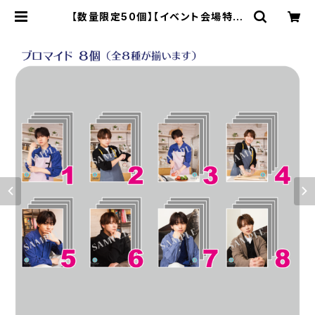
【数量限定50個】【イベント会場特典
付き】SECOND LINE Presents み
んなに会いに行くよ! 第17回 in 静岡
ブロマイド コンプリートセット | SE
COND LINE ONLINE SHOP