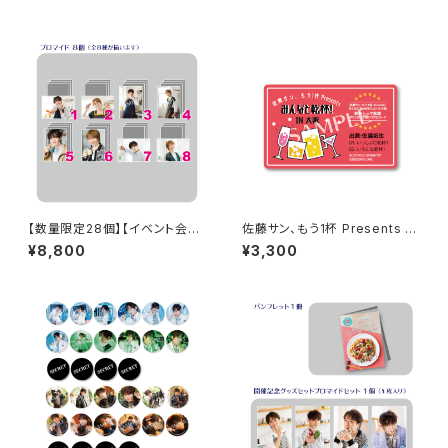
【数量限定28個】【イベント会場
佐藤サン、もう1杯 Presents み
特典付き】SECOND LINE Pre
んなに会いに行くよ！IN 大阪 乾
¥8,800
¥3,300
sents みんなに会いに行くよ!
杯トーク音源「みんなと乾杯! IN
第26回 in 静岡 ブロマイド コン
大阪」ダウンロード用シリアルコ
プリートセット
ード