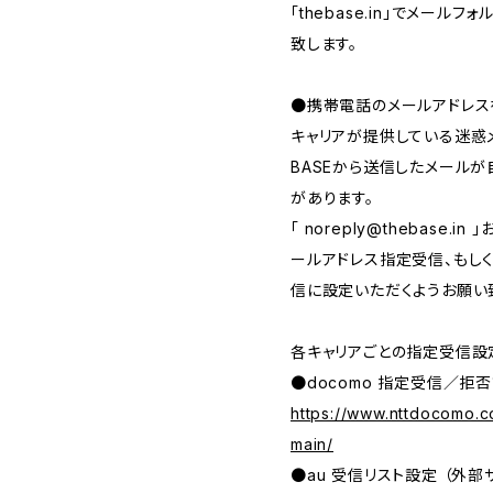
「thebase.in」でメー
致します。
●携帯電話のメールアドレス
キャリアが提供している迷惑
BASEから送信したメール
があります。
「
noreply@thebase.in
」
ールアドレス指定受信、もしくは、
信に設定いただくようお願い
各キャリアごとの指定受信設
●docomo 指定受信／拒否
https://www.nttdocomo.c
main/
●au 受信リスト設定 （外部