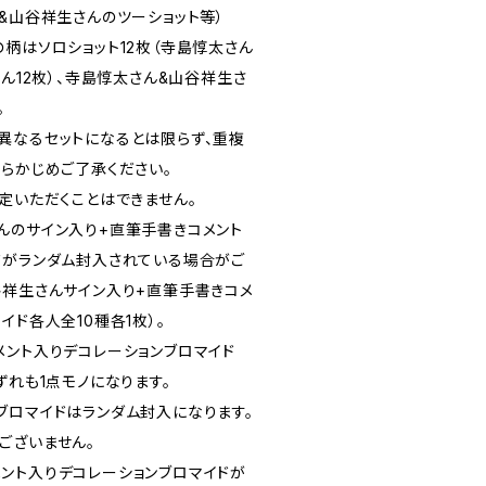
&山谷祥生さんのツーショット等）
柄はソロショット12枚（寺島惇太さん
さん12枚）、寺島惇太さん&山谷祥生さ
。
異なるセットになるとは限らず、重複
あらかじめご了承ください。
定いただくことはできません。
んのサイン入り+直筆手書きコメント
ドがランダム封入されている場合がご
谷祥生さんサイン入り+直筆手書きコメ
イド各人全10種各1枚）。
メント入りデコレーションブロマイド
ずれも1点モノになります。
ブロマイドはランダム封入になります。
ございません。
ント入りデコレーションブロマイドが