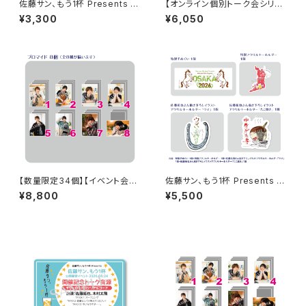
佐藤サン、もう1杯 Presents み
【オンライン個別トーク会シリア
んなに会いに行くよ！IN 大阪 乾
ルコードなし】佐藤サン、もう１杯
¥3,300
¥6,050
杯トーク音源「みんなと乾杯! IN
Presents 佐藤拓也、38歳のお
大阪」ダウンロード用シリアルコ
誕生日会 コメディCD TRY Vol.
ード
2
【数量限定34個】【イベント会場
佐藤サン、もう1杯 Presents み
特典付き】SECOND LINE Pre
んなに会いに行くよ！IN 大阪 グ
¥8,800
¥5,500
sents みんなに会いに行くよ!
ッズセット
第30回 in 静岡 ブロマイド コ
ンプリートセット