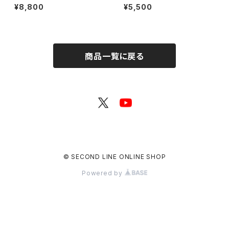
特典付き】SECOND LINE Pre
んなに会いに行くよ！IN 大阪 グ
¥8,800
¥5,500
sents みんなに会いに行くよ!
ッズセット
第25回 in 静岡 ブロマイド コン
プリートセット
商品一覧に戻る
© SECOND LINE ONLINE SHOP
Powered by