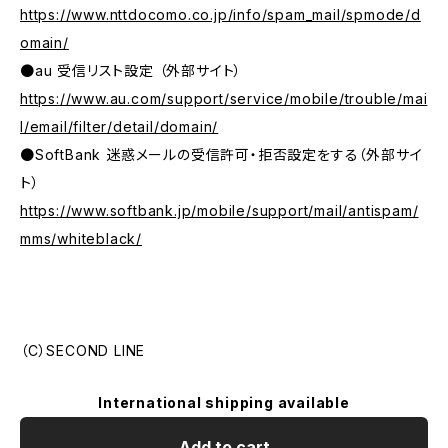
https://www.nttdocomo.co.jp/info/spam_mail/spmode/d
omain/
●au 受信リスト設定 （外部サイト）
https://www.au.com/support/service/mobile/trouble/mai
l/email/filter/detail/domain/
●SoftBank 迷惑メールの受信許可・拒否設定をする（外部サイ
ト）
https://www.softbank.jp/mobile/support/mail/antispam/
mms/whiteblack/
（C）SECOND LINE
International shipping available
Add to cart