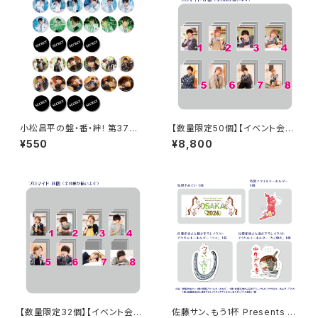
小松昌平の盤・番・絆! 第37回、
【数量限定50個】【イベント会場
第38回 缶バッジ ※ランダム
特典付き】SECOND LINE Pre
¥550
¥8,800
販売
sents みんなに会いに行くよ!
第13回 in 静岡 ブロマイド コン
プリートセット
【数量限定32個】【イベント会場
佐藤サン、もう1杯 Presents み