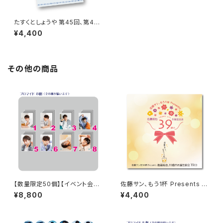
たすくとしょうや 第45回、第46
回 パンフレット
¥4,400
その他の商品
【数量限定50個】【イベント会場
佐藤サン、もう1杯 Presents 佐
特典付き】SECOND LINE Pre
藤拓也、39歳のお誕生日会 39
¥8,800
¥4,400
sents みんなに会いに行くよ!
（Thank you）CD
第45回 in 静岡 ブロマイド コン
プリートセット