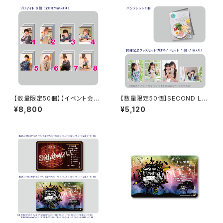
【数量限定50個】【イベント会場
【数量限定50個】SECOND LIN
特典付き】SECOND LINE Pre
E Presents みんなに会いに行
¥8,800
¥5,120
sents みんなに会いに行くよ!
くよ! 第46回 in 静岡 開催記念
第13回 in 静岡 ブロマイド コン
グッズセット
プリートセット