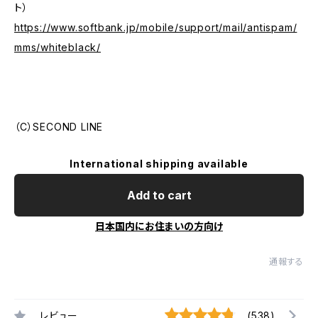
ト）
https://www.softbank.jp/mobile/support/mail/antispam/
mms/whiteblack/
（C）SECOND LINE
International shipping available
Add to cart
日本国内にお住まいの方向け
通報する
レビュー
(538)