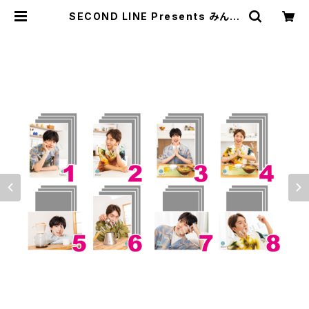
SECOND LINE Presents みんな
に会いに行くよ! 第22回 in 静岡 ブロ
マイド ※ランダム販売 | SECOND
LINE ONLINE SHOP