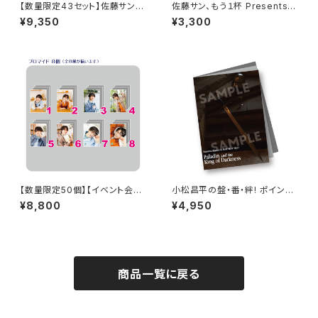
【数量限定43セット】佐藤サン、
佐藤サン、もう１杯 Presents
もう1杯 Presents 佐藤サン、も
朗読CD Flowing Vol.10 ドラ
¥9,350
¥3,300
う1杯 公開録音イベント 2025.
マ音源ダウンロード用シリアル
05.18 ドラマ音源セット
コード（シリアルコード記載カー
ド）
【数量限定50個】【イベント会場
小松昌平の盤・番・絆! ポイント
特典付き】SECOND LINE Pre
カード特典撮影記念 フォトブッ
¥8,800
¥4,950
sents みんなに会いに行くよ!
ク
第43回 in 静岡 ブロマイド コ
ンプリートセット
商品一覧に戻る