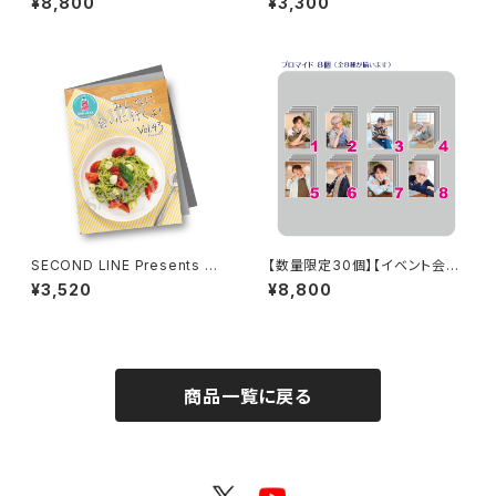
¥8,800
¥3,300
sents みんなに会いに行くよ!
杯トーク音源「みんなと乾杯! IN
第25回 in 静岡 ブロマイド コン
大阪」ダウンロード用シリアルコ
プリートセット
ード
SECOND LINE Presents み
【数量限定30個】【イベント会場
んなに会いに行くよ! 第43回 in
特典付き】SECOND LINE Pre
¥3,520
¥8,800
静岡 パンフレット
sents みんなに会いに行くよ!
第49回 in 静岡 ブロマイド コ
ンプリートセット
商品一覧に戻る