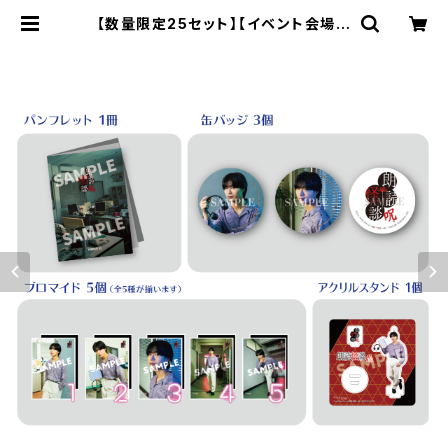
【数量限定25セット】【イベント会場特
典付き】Story Teller（Terror） 朗
読・怪談 -呪- 深町寿成さん コンプリ
ートセット | SECOND LINE ONLI
NE SHOP