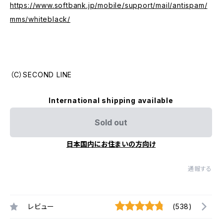
https://www.softbank.jp/mobile/support/mail/antispam/
mms/whiteblack/
（C）SECOND LINE
International shipping available
Sold out
日本国内にお住まいの方向け
通報する
レビュー
(538)