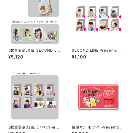
【数量限定50個】SECOND LIN
SECOND LINE Presents み
E Presents みんなに会いに行
んなに会いに行くよ! 第45回 in
¥5,120
¥1,100
くよ! 第46回 in 静岡 開催記念
静岡 ブロマイド ※ランダム販
グッズセット
売
【数量限定32個】【イベント会場
佐藤サン、もう1杯 Presents み
特典付き】SECOND LINE Pre
んなに会いに行くよ！IN 大阪 乾