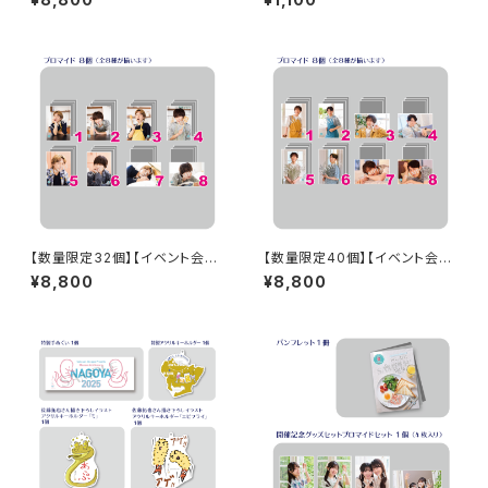
sents みんなに会いに行くよ!
リルスタンド
第23回 in 富山 ブロマイド コン
プリートセット
【数量限定32個】【イベント会場
【数量限定40個】【イベント会場
特典付き】SECOND LINE Pre
特典付き】SECOND LINE Pre
¥8,800
¥8,800
sents みんなに会いに行くよ!
sents みんなに会いに行くよ!
第25回 in 静岡 ブロマイド コン
第48回 in 長野 ブロマイド コ
プリートセット
ンプリートセット