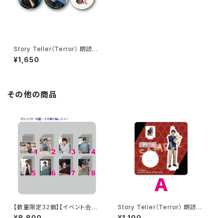
Story Teller（Terror） 朗読・
怪談 -呪- 髙坂篤志さん柄 缶バ
¥1,650
ッジ
その他の商品
【数量限定32個】【イベント会場
Story Teller（Terror） 朗読・
特典付き】SECOND LINE Pre
怪談 -呪- 加藤将之さん柄 アク
¥8,800
¥1,100