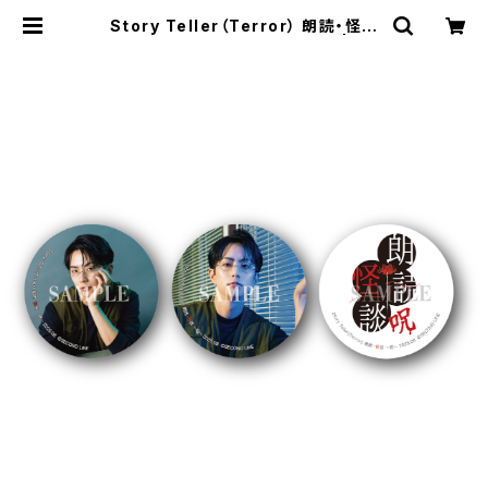
Story Teller（Terror） 朗読・怪談
-呪- 髙坂篤志さん柄 缶バッジ | SE
COND LINE ONLINE SHOP