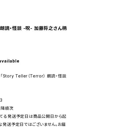
ror） 朗読・怪談 -呪- 加藤将之さん柄
available
ory Teller（Terror） 朗読・怪談
3
以降順次
れてる発送予定日は商品公開日から起
な発送予定日ではございません。お届