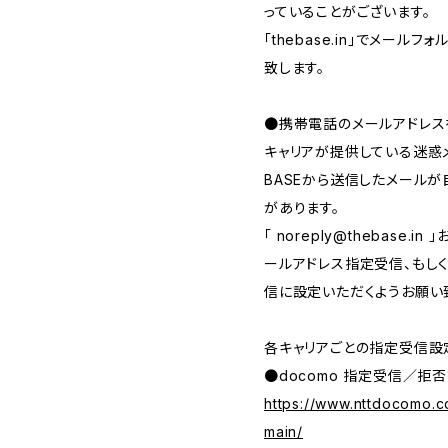
っていることがございます。
「thebase.in」でメー
致します。
●携帯電話のメールアドレス
キャリアが提供している迷惑
BASEから送信したメール
があります。
「
noreply@thebase.in
」
ールアドレス指定受信、もしくは、
信に設定いただくようお願い
各キャリアごとの指定受信設
●docomo 指定受信／拒否
https://www.nttdocomo.c
main/