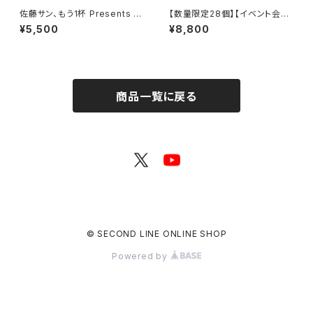
佐藤サン、もう1杯 Presents み
【数量限定28個】【イベント会場
んなに会いに行くよ！IN 大阪 グ
特典付き】SECOND LINE Pre
¥5,500
¥8,800
ッズセット
sents みんなに会いに行くよ!
第26回 in 静岡 ブロマイド コン
プリートセット
商品一覧に戻る
© SECOND LINE ONLINE SHOP
Powered by