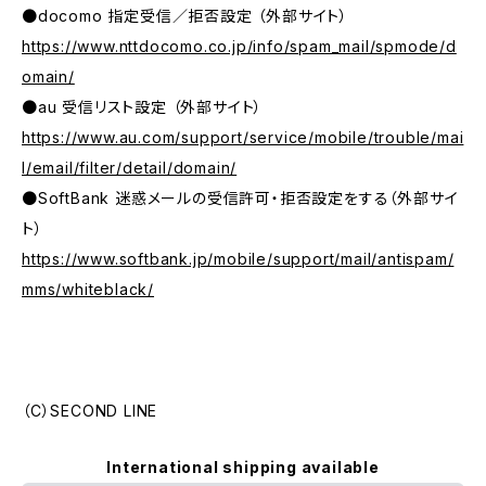
●docomo 指定受信／拒否設定 （外部サイト）
https://www.nttdocomo.co.jp/info/spam_mail/spmode/d
omain/
●au 受信リスト設定 （外部サイト）
https://www.au.com/support/service/mobile/trouble/mai
l/email/filter/detail/domain/
●SoftBank 迷惑メールの受信許可・拒否設定をする（外部サイ
ト）
https://www.softbank.jp/mobile/support/mail/antispam/
mms/whiteblack/
（C）SECOND LINE
International shipping available