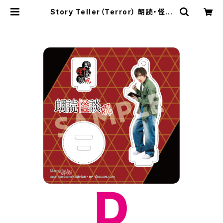
Story Teller（Terror） 朗読・怪談
-呪- 小松昌平さん柄 アクリルスタン
ド | SECOND LINE ONLINE SHO
P