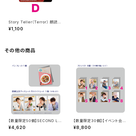
Story Teller（Terror） 朗読・
怪談 -呪- 小松昌平さん柄 アク
¥1,100
リルスタンド
その他の商品
【数量限定50個】SECOND LIN
【数量限定30個】【イベント会場
E Presents みんなに会いに行
特典付き】SECOND LINE Pre
¥4,620
¥8,800
くよ! 第45回 in 静岡 開催記念
sents みんなに会いに行くよ!
グッズセット
第49回 in 静岡 ブロマイド コ