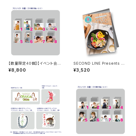
ンプリートセット
【数量限定40個】【イベント会場
SECOND LINE Presents み
特典付き】SECOND LINE Pre
んなに会いに行くよ! 第44回 in
¥8,800
¥3,520
sents みんなに会いに行くよ!
山形 パンフレット
第48回 in 長野 ブロマイド コ
ンプリートセット