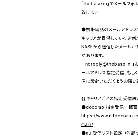
「thebase.in」でメー
致します。
●携帯電話のメールアドレス
キャリアが提供している迷惑
BASEから送信したメール
があります。
「
noreply@thebase.in
」
ールアドレス指定受信、もしくは、
信に設定いただくようお願い
各キャリアごとの指定受信設
●docomo 指定受信／拒否
https://www.nttdocomo.c
main/
●au 受信リスト設定 （外部