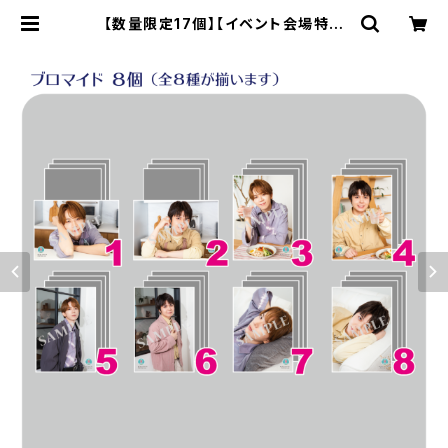
【数量限定17個】【イベント会場特典
付き】SECOND LINE Presents み
んなに会いに行くよ! 第24回 in 静岡
ブロマイド コンプリートセット | SE
COND LINE ONLINE SHOP