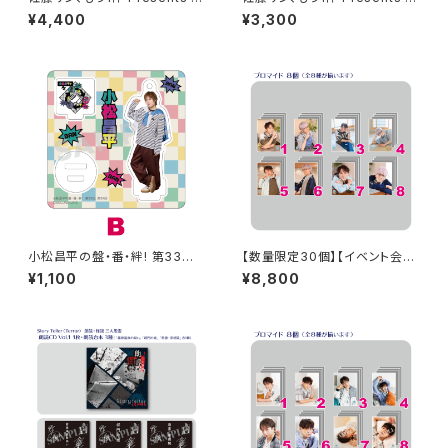
藤拓也、39歳のお誕生日会 39
んなに会いに行くよ！IN 大阪 乾
¥4,400
¥3,300
（Thank you）CD
杯トーク音源「みんなと乾杯! IN
大阪」ダウンロード用シリアルコ
ード
小松昌平の盤・番・絆! 第33回、
【数量限定30個】【イベント会場
第34回 アクリルスタンド B
特典付き】SECOND LINE Pre
¥1,100
¥8,800
sents みんなに会いに行くよ!
第49回 in 静岡 ブロマイド コ
ンプリートセット