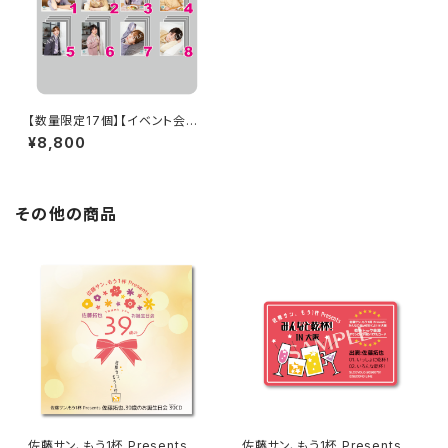
【数量限定17個】【イベント会場
特典付き】SECOND LINE Pre
¥8,800
sents みんなに会いに行くよ!
第24回 in 静岡 ブロマイド コン
プリートセット
その他の商品
佐藤サン、もう1杯 Presents 佐
佐藤サン、もう1杯 Presents み