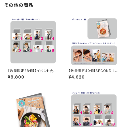
その他の商品
【数量限定28個】【イベント会場
【数量限定40個】SECOND LIN
特典付き】SECOND LINE Pre
E Presents みんなに会いに行
¥8,800
¥4,620
sents みんなに会いに行くよ!
くよ! 第48回 in 長野 開催記念
第26回 in 静岡 ブロマイド コン
グッズセット
プリートセット