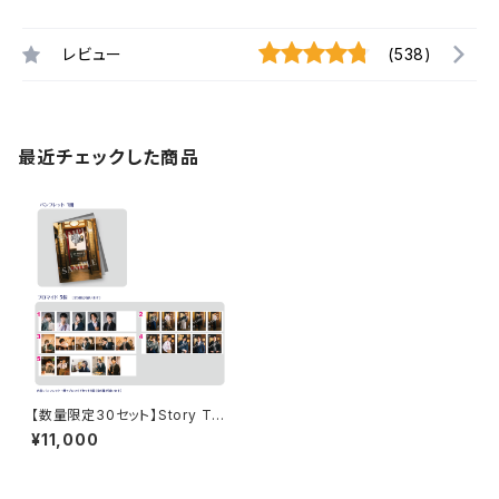
レビュー
(538)
最近チェックした商品
【数量限定30セット】Story Tell
er(Terror) 朗読・謎 後編（謎解
¥11,000
き編） 雨谷 笑の考察 〜マスカ
レイド〜 コンプリートセット