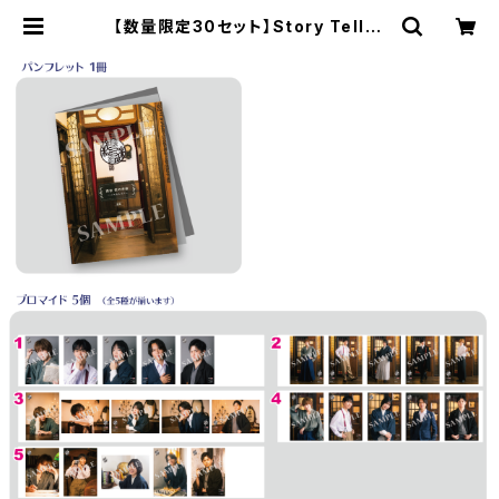
【数量限定30セット】Story Teller
(Terror) 朗読・謎 後編（謎解き編）
雨谷 笑の考察 〜マスカレイド〜 コン
プリートセット | SECOND LINE O
NLINE SHOP