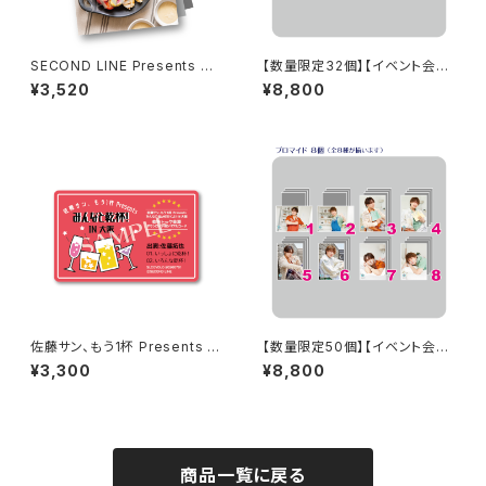
SECOND LINE Presents み
【数量限定32個】【イベント会場
んなに会いに行くよ! 第44回 in
特典付き】SECOND LINE Pre
¥3,520
¥8,800
山形 パンフレット
sents みんなに会いに行くよ!
第25回 in 静岡 ブロマイド コン
プリートセット
佐藤サン、もう1杯 Presents み
【数量限定50個】【イベント会場
んなに会いに行くよ！IN 大阪 乾
特典付き】SECOND LINE Pre
¥3,300
¥8,800
杯トーク音源「みんなと乾杯! IN
sents みんなに会いに行くよ!
大阪」ダウンロード用シリアルコ
第50回 in 静岡 ブロマイド コン
ード
プリートセット
商品一覧に戻る