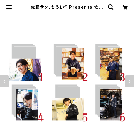
佐藤サン、もう１杯 Presents 佐藤
サン、もう1杯 公開録音イべント 202
5.12.21 ブロマイド ※ランダム販売
| SECOND LINE ONLINE SHOP