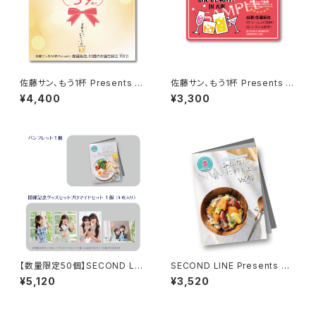
佐藤サン、もう1杯 Presents 佐
佐藤サン、もう1杯 Presents み
藤拓也、39歳のお誕生日会 39
んなに会いに行くよ！IN 大阪 乾
¥4,400
¥3,300
（Thank you）CD
杯トーク音源「みんなと乾杯! IN
大阪」ダウンロード用シリアルコ
ード
【数量限定50個】SECOND LIN
SECOND LINE Presents み
E Presents みんなに会いに行
んなに会いに行くよ! 第42回 in
¥5,120
¥3,520
くよ! 第46回 in 静岡 開催記念
静岡 パンフレット
グッズセット