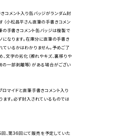
きコメント入り缶バッジがランダム封
す（小松昌平さん直筆の手書きコメン
直筆の手書きコメント缶バッジは複製で
モノになります。在庫分に直筆の手書き
れているかはわかりません。予めご了
め、文字の劣化（擦れやキズ、裏移りや
側の一部剥離等）がある場合がござい
ブロマイドと直筆手書きコメント入り
ります。必ず封入されているものでは
35回、第36回にて販売を予定していた