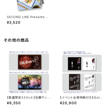
SECOND LINE Presents み
んなに会いに行くよ! 第40回 in
¥3,520
静岡 パンフレット
その他の商品
【数量限定43セット】佐藤サン、
【イベント会場特典付き】Story
もう1杯 Presents 佐藤サン、も
Teller（Terror） 朗読・怪談 〜
¥9,350
¥20,900
う1杯 公開録音イベント 2025.
嫌〜 朗読セット
05.18 ドラマ音源セット