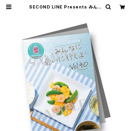
SECOND LINE Presents みんな
に会いに行くよ! 第40回 in 静岡 パ
ンフレット | SECOND LINE ONLI
NE SHOP