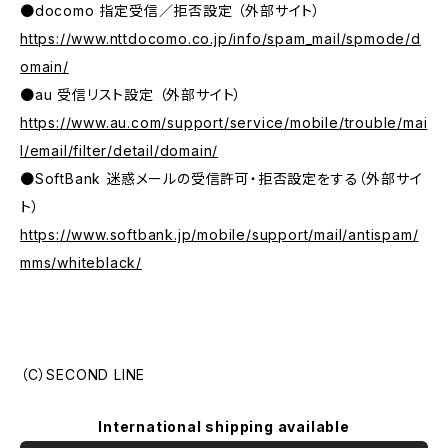
●docomo 指定受信／拒否設定 （外部サイト）
https://www.nttdocomo.co.jp/info/spam_mail/spmode/d
omain/
●au 受信リスト設定 （外部サイト）
https://www.au.com/support/service/mobile/trouble/mai
l/email/filter/detail/domain/
●SoftBank 迷惑メールの受信許可・拒否設定をする（外部サイ
ト）
https://www.softbank.jp/mobile/support/mail/antispam/
mms/whiteblack/
（C）SECOND LINE
International shipping available