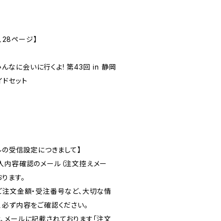
、28ページ】
ts みんなに会いに行くよ! 第43回 in 静岡
イドセット
ルの受信設定につきまして】
入内容確認のメール（注文控えメー
ります。
ご注文金額・受注番号など、大切な情
、必ず内容をご確認ください。
、メールに記載されております「注文