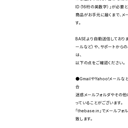
ID（16桁の英数字）」が必要
商品がお手元に届くまで、メ
す。
BASEより自動送信してお
ールなど）や、サポートから
は、
以下の点をご確認ください。
●GmailやYahoo!メー
合
迷惑メールフォルダやその他
っていることがございます。
「thebase.in」でメー
致します。