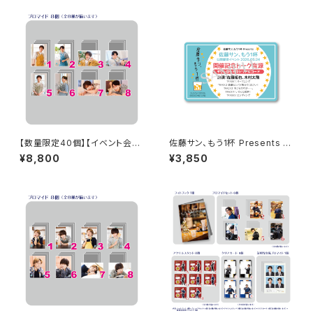
ンプリートセット
ンプリートセット
【数量限定40個】【イベント会場
佐藤サン、もう1杯 Presents 佐
特典付き】SECOND LINE Pre
藤サン、もう1杯 公開録音イベン
¥8,800
¥3,850
sents みんなに会いに行くよ!
ト 2026.05.24 開催記念トーク
第48回 in 長野 ブロマイド コ
音源 ダウンロードシリアルコー
ンプリートセット
ド