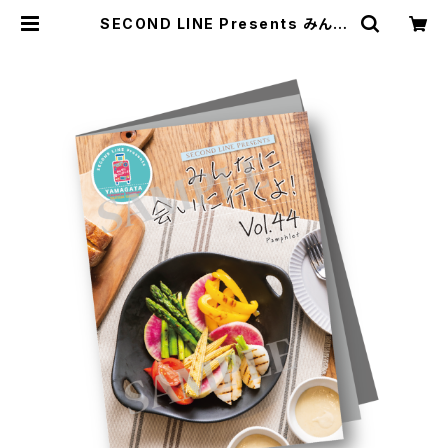
SECOND LINE Presents みんな
に会いに行くよ! 第44回 in 山形 パ
ンフレット | SECOND LINE ONLI
NE SHOP