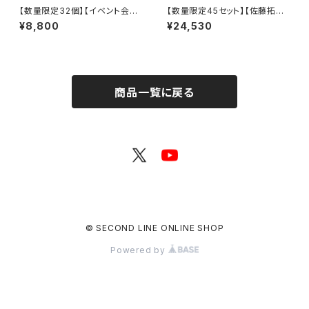
【数量限定32個】【イベント会場
【数量限定45セット】【佐藤拓也
特典付き】SECOND LINE Pre
さん直筆サイン入りフォトブッ
¥8,800
¥24,530
sents みんなに会いに行くよ!
ク】【イベント会場特典付き】佐
第25回 in 静岡 ブロマイド コン
藤サン、もう１杯 Presents 佐
プリートセット
藤サン、もう1杯 公開録音イべン
ト 2025.12.21 コンプリートセッ
ト
商品一覧に戻る
© SECOND LINE ONLINE SHOP
Powered by