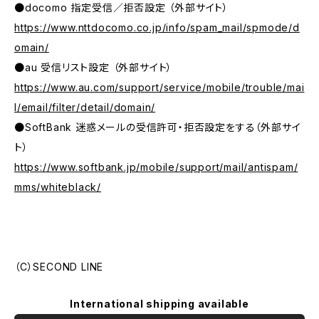
●docomo 指定受信／拒否設定 （外部サイト）
https://www.nttdocomo.co.jp/info/spam_mail/spmode/d
omain/
●au 受信リスト設定 （外部サイト）
https://www.au.com/support/service/mobile/trouble/mai
l/email/filter/detail/domain/
●SoftBank 迷惑メールの受信許可・拒否設定をする（外部サイ
ト）
https://www.softbank.jp/mobile/support/mail/antispam/
mms/whiteblack/
（C）SECOND LINE
International shipping available