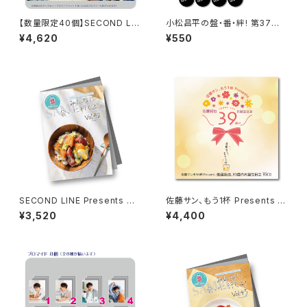
【数量限定40個】SECOND LIN
小松昌平の盤・番・絆! 第37回、
E Presents みんなに会いに行
第38回 缶バッジ ※ランダム
¥4,620
¥550
くよ! 第47回 in 静岡 開催記念
販売
グッズセット
SECOND LINE Presents み
佐藤サン、もう1杯 Presents 佐
んなに会いに行くよ! 第42回 in
藤拓也、39歳のお誕生日会 39
¥3,520
¥4,400
静岡 パンフレット
（Thank you）CD