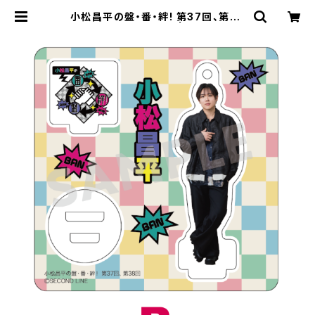
小松昌平の盤・番・絆! 第37回、第38
回 アクリルスタンド B | SECOND L
INE ONLINE SHOP