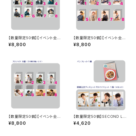
【数量限定50個】【イベント会場
【数量限定50個】【イベント会場
特典付き】SECOND LINE Pre
特典付き】SECOND LINE Pre
¥8,800
¥8,800
sents みんなに会いに行くよ!
sents みんなに会いに行くよ!
第38回 in 富山 ブロマイド コ
第13回 in 静岡 ブロマイド コン
ンプリートセット
プリートセット
【数量限定50個】【イベント会場
【数量限定50個】SECOND LIN
特典付き】SECOND LINE Pre
E Presents みんなに会いに行
¥8,800
¥4,620
sents みんなに会いに行くよ!
くよ! 第45回 in 静岡 開催記念
第35回 in 静岡 ブロマイド コン
グッズセット
プリートセット