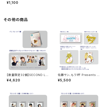
んなに会いに行くよ! スペシャル
¥1,100
in 静岡 2026.06 ブロマイド
※ランダム販売
その他の商品
【数量限定32個】SECOND LIN
佐藤サン、もう1杯 Presents み
E Presents みんなに会いに行
んなに会いに行くよ！IN 名古屋
¥4,620
¥5,500
くよ! 第25回 in 静岡 開催記念
グッズセット
グッズセット