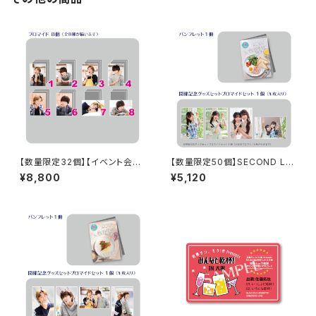
【数量限定32個】【イベント会場
【数量限定50個】SECOND LIN
特典付き】SECOND LINE Pre
E Presents みんなに会いに行
¥8,800
¥5,120
sents みんなに会いに行くよ!
くよ! 第46回 in 静岡 開催記念
第25回 in 静岡 ブロマイド コン
グッズセット
プリートセット