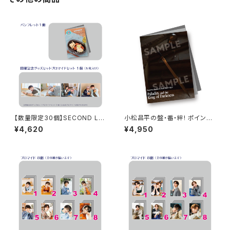
【数量限定30個】SECOND LIN
小松昌平の盤・番・絆! ポイント
E Presents みんなに会いに行
カード特典撮影記念 フォトブッ
¥4,620
¥4,950
くよ! 第49回 in 静岡 開催記念
ク
グッズセット