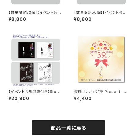
【数量限定50個】【イベント会場
【数量限定50個】【イベント会場
特典付き】SECOND LINE Pre
特典付き】SECOND LINE Pre
¥8,800
¥8,800
sents みんなに会いに行くよ!
sents みんなに会いに行くよ!
第43回 in 静岡 ブロマイド コ
第44回 in 山形 ブロマイド コ
ンプリートセット
ンプリートセット
【イベント会場特典付き】Story
佐藤サン、もう1杯 Presents 佐
Teller（Terror） 朗読・怪談 〜
藤拓也、39歳のお誕生日会 39
¥20,900
¥4,400
嫌〜 朗読セット
（Thank you）CD
商品一覧に戻る