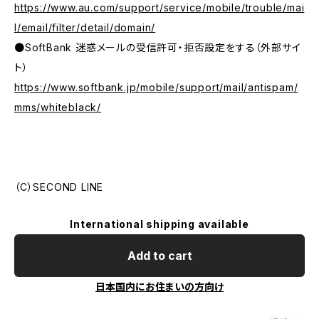
https://www.au.com/support/service/mobile/trouble/mai
l/email/filter/detail/domain/
●SoftBank 迷惑メールの受信許可・拒否設定をする（外部サイ
ト）
https://www.softbank.jp/mobile/support/mail/antispam/
mms/whiteblack/
（C）SECOND LINE
International shipping available
Add to cart
日本国内にお住まいの方向け