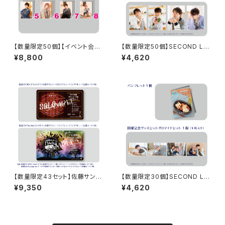
【数量限定50個】【イベント会場
【数量限定50個】SECOND LIN
特典付き】SECOND LINE Pre
E Presents みんなに会いに行
¥8,800
¥4,620
sents みんなに会いに行くよ!
くよ! 第45回 in 静岡 開催記念
第13回 in 静岡 ブロマイド コン
グッズセット
プリートセット
【数量限定43セット】佐藤サン、
【数量限定30個】SECOND LIN
もう1杯 Presents 佐藤サン、も
E Presents みんなに会いに行
¥9,350
¥4,620
う1杯 公開録音イベント 2025.
くよ! 第49回 in 静岡 開催記念
05.18 ドラマ音源セット
グッズセット