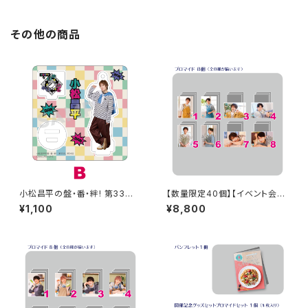
その他の商品
小松昌平の盤・番・絆! 第33回、
【数量限定40個】【イベント会場
第34回 アクリルスタンド B
特典付き】SECOND LINE Pre
¥1,100
¥8,800
sents みんなに会いに行くよ!
第48回 in 長野 ブロマイド コ
ンプリートセット