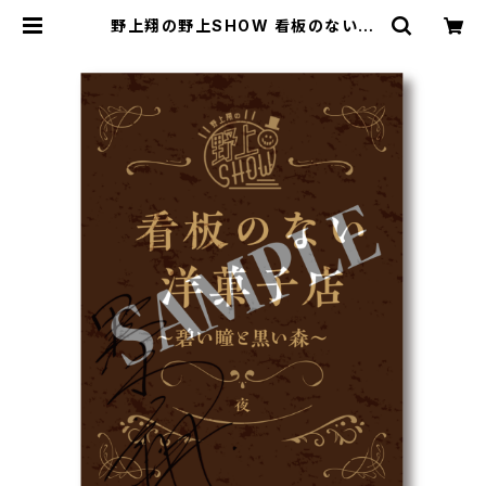
野上翔の野上SHOW 看板のない洋
菓子店 「碧い瞳と黒い森」複製朗読台
本 | SECOND LINE ONLINE SHO
P