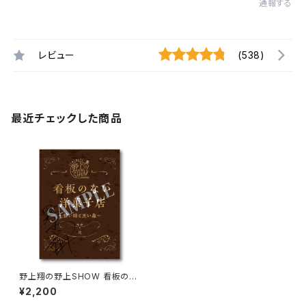
通報する
レビュー
(538)
最近チェックした商品
野上翔の野上SHOW 看板のな
い洋菓子店 「碧い瞳と黒い森」
¥2,200
複製朗読台本