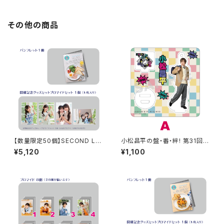
その他の商品
【数量限定50個】SECOND LIN
小松昌平の盤・番・絆! 第31回、
E Presents みんなに会いに行
第32回 アクリルスタンド A
¥5,120
¥1,100
くよ! 第46回 in 静岡 開催記念
グッズセット