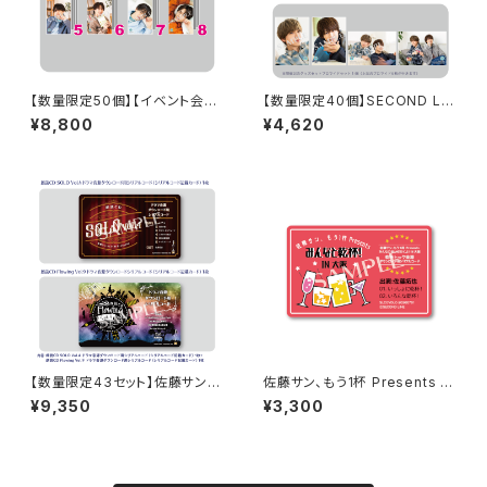
【数量限定50個】【イベント会場
【数量限定40個】SECOND LIN
特典付き】SECOND LINE Pre
E Presents みんなに会いに行
¥8,800
¥4,620
sents みんなに会いに行くよ!
くよ! 第47回 in 静岡 開催記念
第43回 in 静岡 ブロマイド コ
グッズセット
ンプリートセット
【数量限定43セット】佐藤サン、
佐藤サン、もう1杯 Presents み
もう1杯 Presents 佐藤サン、も
んなに会いに行くよ！IN 大阪 乾
¥9,350
¥3,300
う1杯 公開録音イベント 2025.
杯トーク音源「みんなと乾杯! IN
05.18 ドラマ音源セット
大阪」ダウンロード用シリアルコ
ード