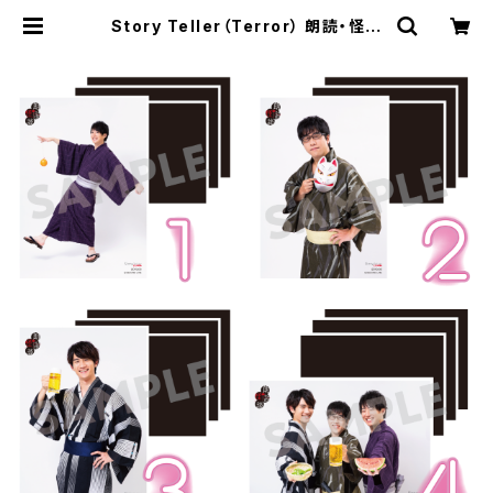
Story Teller（Terror） 朗読・怪談
2019.08 ブロマイド ※ランダム販
売 | SECOND LINE ONLINE SHO
P