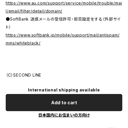
https://www.au.com/support/service/mobile/trouble/mai
l/email/filter/detail/domain/
●SoftBank 迷惑メールの受信許可・拒否設定をする（外部サイ
ト）
https://www.softbank.jp/mobile/support/mail/antispam/
mms/whiteblack/
（C）SECOND LINE
International shipping available
Add to cart
日本国内にお住まいの方向け