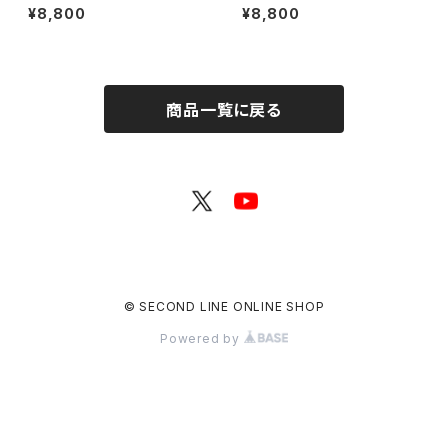
特典付き】SECOND LINE Pre
特典付き】SECOND LINE Pre
¥8,800
¥8,800
sents みんなに会いに行くよ!
sents みんなに会いに行くよ!
第45回 in 静岡 ブロマイド コン
第13回 in 静岡 ブロマイド コン
プリートセット
プリートセット
商品一覧に戻る
© SECOND LINE ONLINE SHOP
Powered by