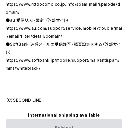
https://www.nttdocomo.co.jp/info/spam_mail/spmode/d
omain/
●au 受信リスト設定 （外部サイト）
https://www.au.com/support/service/mobile/trouble/mai
l/email/filter/detail/domain/
●SoftBank 迷惑メールの受信許可・拒否設定をする（外部サイ
ト）
https://www.softbank.jp/mobile/support/mail/antispam/
mms/whiteblack/
（C）SECOND LINE
International shipping available
Sold out