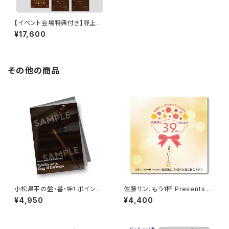
【イベント会場特典付き】野上翔
の野上SHOW 2019.10 グッズ
¥17,600
セット
その他の商品
小松昌平の盤・番・絆! ポイント
佐藤サン、もう1杯 Presents 佐
カード特典撮影記念 フォトブッ
藤拓也、39歳のお誕生日会 39
¥4,950
¥4,400
ク
（Thank you）CD