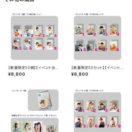
【数量限定50個】【イベント会場
【数量限定50セット】【イベント
特典付き】SECOND LINE Pre
会場特典付き】SECOND LINE
¥8,800
¥8,800
sents みんなに会いに行くよ!
Presents みんなに会いに行く
第50回 in 静岡 ブロマイド コン
よ! 第10回 in 静岡 ブロマイド
プリートセット
コンプリートセット