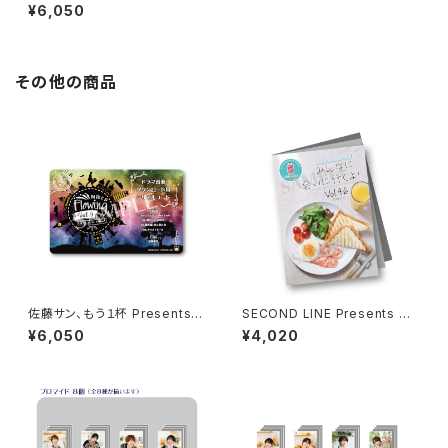
ン、もう１杯 Presents Flowin
¥6,050
g 特別編 Side IZUMO
その他の商品
佐藤サン、もう１杯 Presents
SECOND LINE Presents み
朗読CD Flowing Vol.9 ドラマ
んなに会いに行くよ! 第46回 in
¥6,050
¥4,020
音源ダウンロード用シリアルコ
静岡 パンフレット
ード（シリアルコード記載カー
ド）