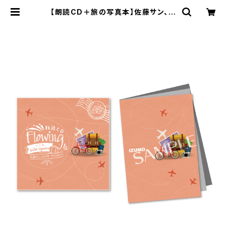
【朗読CD＋旅の写真本】佐藤サン、も
う１杯 Presents Flowing 特別編
Side IZUMO | SECOND LINE O
NLINE SHOP