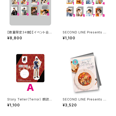
【数量限定34個】【イベント会場
SECOND LINE Presents み
特典付き】SECOND LINE Pre
んなに会いに行くよ! 第43回 in
¥8,800
¥1,100
sents みんなに会いに行くよ!
静岡 ブロマイド ※ランダム販
第30回 in 静岡 ブロマイド コ
売
ンプリートセット
Story Teller（Terror） 朗読・
SECOND LINE Presents み
怪談 -呪- 加藤将之さん柄 アク
んなに会いに行くよ! 第48回 in
¥1,100
¥3,520
リルスタンド
長野 パンフレット