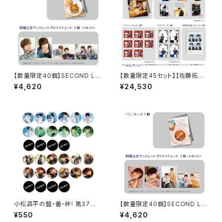
【数量限定40個】SECOND LIN
【数量限定45セット】【佐藤拓也
E Presents みんなに会いに行
さん直筆サイン入りフォトブッ
¥4,620
¥24,530
くよ! 第47回 in 静岡 開催記念
ク】【イベント会場特典付き】佐
グッズセット
藤サン、もう１杯 Presents 佐
藤サン、もう1杯 公開録音イべン
ト 2025.12.21 コンプリートセッ
ト
小松昌平の盤・番・絆! 第37回、
【数量限定40個】SECOND LIN
第38回 缶バッジ ※ランダム
E Presents みんなに会いに行
¥550
¥4,620
販売
くよ! 第48回 in 長野 開催記念