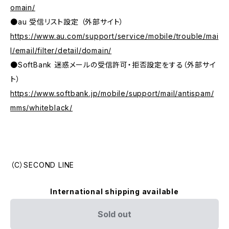
omain/
●au 受信リスト設定 （外部サイト）
https://www.au.com/support/service/mobile/trouble/mai
l/email/filter/detail/domain/
●SoftBank 迷惑メールの受信許可・拒否設定をする（外部サイ
ト）
https://www.softbank.jp/mobile/support/mail/antispam/
mms/whiteblack/
（C）SECOND LINE
International shipping available
Sold out