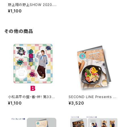
野上翔の野上SHOW 2020.07
アクリルスタンド ※ランダム
¥1,100
販売
その他の商品
小松昌平の盤・番・絆! 第33回、
SECOND LINE Presents み
第34回 アクリルスタンド B
んなに会いに行くよ! 第44回 in
¥1,100
¥3,520
山形 パンフレット