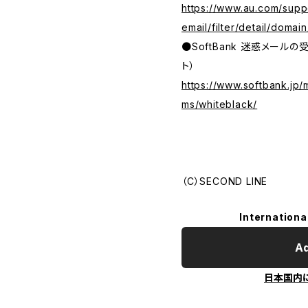
https://www.au.com/suppo
email/filter/detail/domain
●SoftBank 迷惑メール
ト）
https://www.softbank.jp/
ms/whiteblack/
（C）SECOND LINE
Internationa
Ad
日本国内