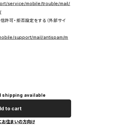
rt/service/mobile/trouble/mail/
/
の受信許可・拒否設定をする（外部サイ
mobile/support/mail/antispam/m
l shipping available
d to cart
にお住まいの方向け