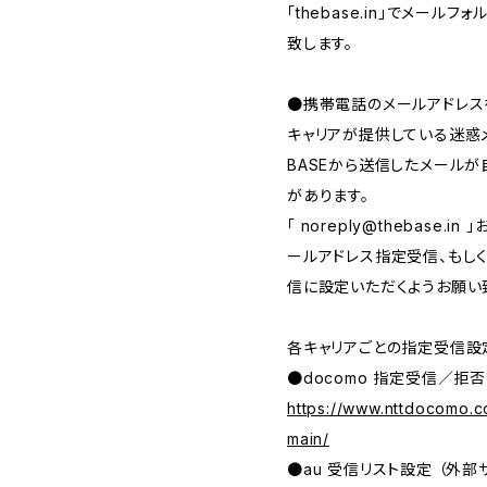
「thebase.in」でメー
致します。
●携帯電話のメールアドレス
キャリアが提供している迷惑
BASEから送信したメール
があります。
「
noreply@thebase.in
」
ールアドレス指定受信、もしくは、
信に設定いただくようお願い
各キャリアごとの指定受信設
●docomo 指定受信／拒否
https://www.nttdocomo.c
main/
●au 受信リスト設定 （外部