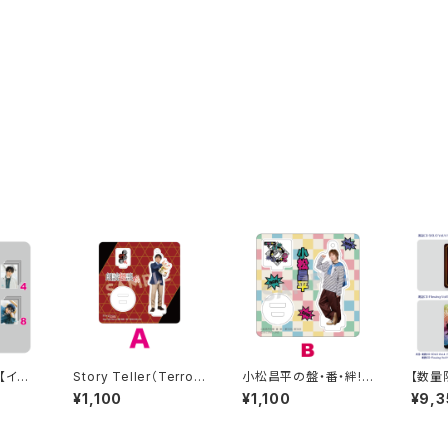
【イベ
Story Teller（Terror）
小松昌平の盤・番・絆!
【数量
】SEC
朗読・怪談 -呪- 加藤将
第33回、第34回 アクリ
藤サン、
¥1,100
¥1,100
¥9,3
sents
之さん柄 アクリルスタ
ルスタンド B
nts 
くよ!
ンド
公開録
 ブロマ
5.05