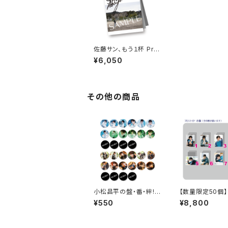
佐藤サン、もう１杯 Pre
sents 年男 2020 フォ
¥6,050
トブック
その他の商品
小松昌平の盤・番・絆!
【数量限定50個】
第37回、第38回 缶バッ
ント会場特典付き
¥550
¥8,800
ジ ※ランダム販売
OND LINE Pre
みんなに会いに行
第41回 in 静岡