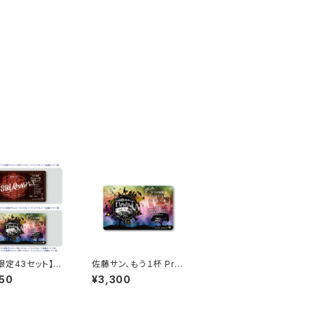
限定43セット】佐
佐藤サン、もう１杯 Pre
もう1杯 Prese
sents 朗読CD Flowin
50
¥3,300
佐藤サン、もう1杯
g Vol.10 ドラマ音源ダ
音イベント 202
ウンロード用シリアルコ
.18 ドラマ音源セッ
ード（シリアルコード記