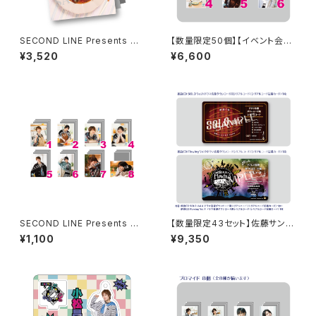
SECOND LINE Presents み
【数量限定50個】【イベント会場
んなに会いに行くよ! 第48回 in
特典付き】SECOND LINE Pre
¥3,520
¥6,600
長野 パンフレット
sents みんなに会いに行くよ!
第15回 in 富山 ブロマイド コン
プリートセット
SECOND LINE Presents み
【数量限定43セット】佐藤サン、
んなに会いに行くよ! 第30回 in
もう1杯 Presents 佐藤サン、も
¥1,100
¥9,350
静岡 ブロマイド ※ランダム販
う1杯 公開録音イベント 2025.
売
05.18 ドラマ音源セット