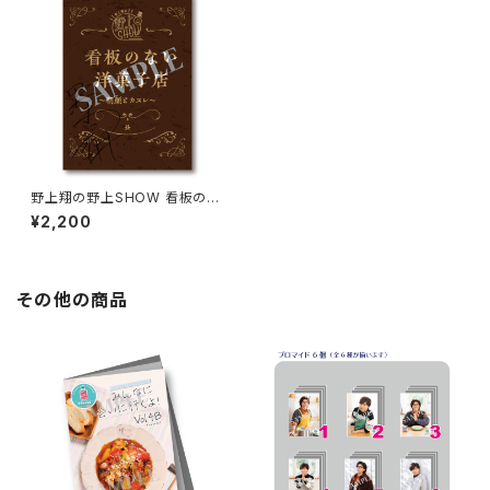
野上翔の野上SHOW 看板のな
い洋菓子店 「朝顔とカヌレ」複製
¥2,200
朗読台本
その他の商品