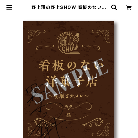
野上翔の野上SHOW 看板のない洋
菓子店 「朝顔とカヌレ」複製朗読台本
| SECOND LINE ONLINE SHOP