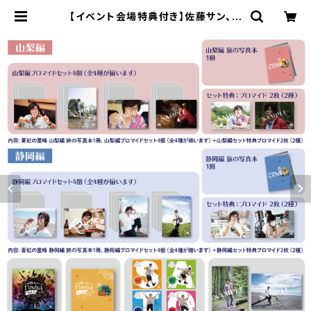
【イベント会場特典付き】佐藤サン、も
う１杯 Presents 報告会 蒼紅の霊
峰 コンプリートセット | SECOND L
INE ONLINE SHOP