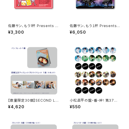
佐藤サン、もう1杯 Presents み
佐藤サン、もう１杯 Presents
んなに会いに行くよ！IN 大阪 乾
朗読CD Flowing Vol.9 ドラマ
¥3,300
¥6,050
杯トーク音源「みんなと乾杯! IN
音源ダウンロード用シリアルコ
大阪」ダウンロード用シリアルコ
ード（シリアルコード記載カー
ード
ド）
【数量限定30個】SECOND LIN
小松昌平の盤・番・絆! 第37回、
E Presents みんなに会いに行
第38回 缶バッジ ※ランダム
¥4,620
¥550
くよ! 第49回 in 静岡 開催記念
販売
グッズセット