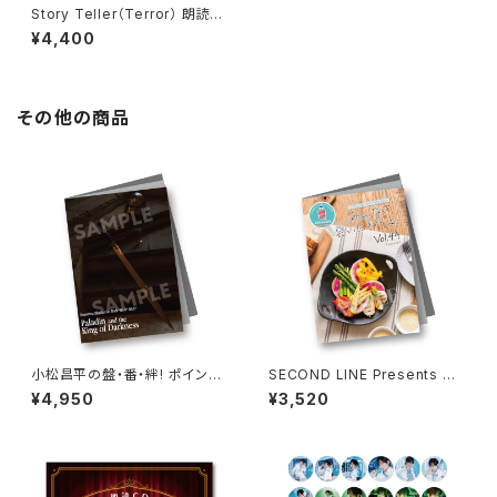
Story Teller（Terror） 朗読・
サイコ 第1回 パンフレット
¥4,400
その他の商品
小松昌平の盤・番・絆! ポイント
SECOND LINE Presents み
カード特典撮影記念 フォトブッ
んなに会いに行くよ! 第44回 in
¥4,950
¥3,520
ク
山形 パンフレット