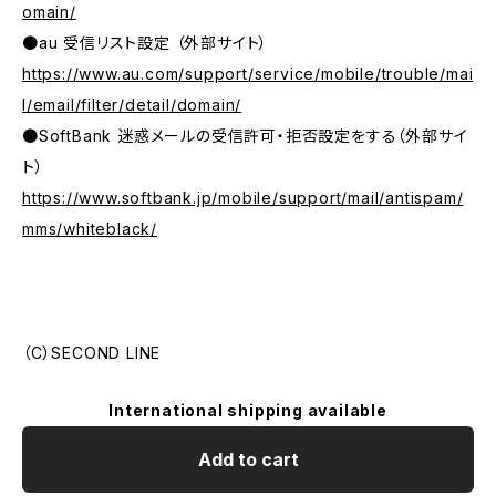
omain/
●au 受信リスト設定 （外部サイト）
https://www.au.com/support/service/mobile/trouble/mai
l/email/filter/detail/domain/
●SoftBank 迷惑メールの受信許可・拒否設定をする（外部サイ
ト）
https://www.softbank.jp/mobile/support/mail/antispam/
mms/whiteblack/
（C）SECOND LINE
International shipping available
Add to cart