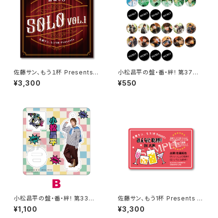
佐藤サン、もう１杯 Presents
小松昌平の盤・番・絆! 第37回、
朗読CD SOLO Vol.1
第38回 缶バッジ ※ランダム
¥3,300
¥550
販売
小松昌平の盤・番・絆! 第33回、
佐藤サン、もう1杯 Presents み
第34回 アクリルスタンド B
んなに会いに行くよ！IN 大阪 乾
¥1,100
¥3,300
杯トーク音源「みんなと乾杯! IN