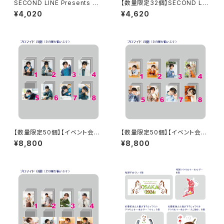
SECOND LINE Presents み
【数量限定32個】SECOND LIN
んなに会いに行くよ! 第46回 in
E Presents みんなに会いに行
¥4,020
¥4,620
静岡 パンフレット
くよ! 第25回 in 静岡 開催記念
グッズセット
【数量限定50個】【イベント会場
【数量限定50個】【イベント会場
特典付き】SECOND LINE Pre
特典付き】SECOND LINE Pre
¥8,800
¥8,800
sents みんなに会いに行くよ!
sents みんなに会いに行くよ!
第41回 in 静岡 ブロマイド コン
第43回 in 静岡 ブロマイド コ
プリートセット
ンプリートセット