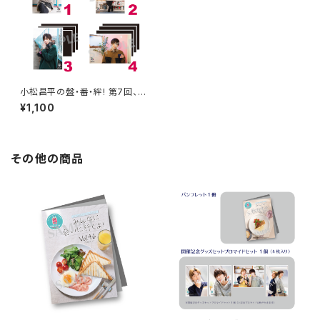
小松昌平の盤・番・絆! 第7回、第
8回 ブロマイド ※ランダム販
¥1,100
売
その他の商品