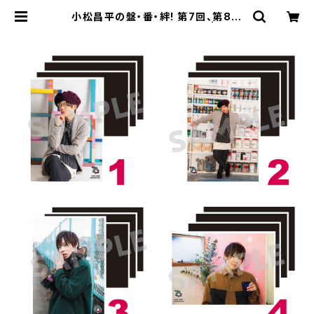
小松昌平の盤・番・絆! 第7回、第8回
ブロマイド ※ランダム販売 | SEC
OND LINE ONLINE SHOP