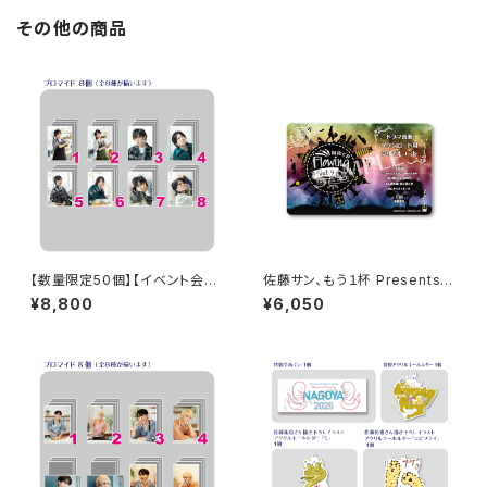
その他の商品
【数量限定50個】【イベント会場
佐藤サン、もう１杯 Presents
特典付き】SECOND LINE Pre
朗読CD Flowing Vol.9 ドラマ
¥8,800
¥6,050
sents みんなに会いに行くよ!
音源ダウンロード用シリアルコ
第38回 in 富山 ブロマイド コ
ード（シリアルコード記載カー
ンプリートセット
ド）