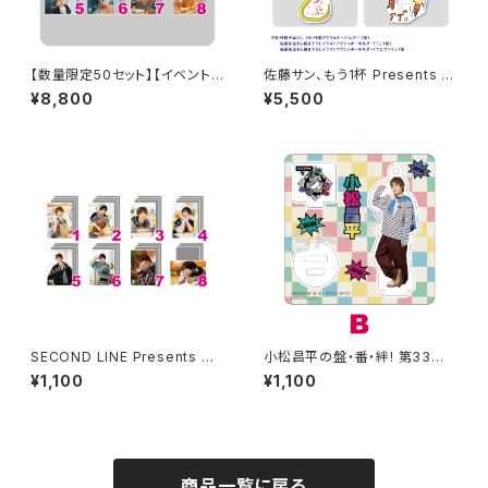
【数量限定50セット】【イベント
佐藤サン、もう1杯 Presents み
会場特典付き】SECOND LINE
んなに会いに行くよ！IN 名古屋
¥8,800
¥5,500
Presents みんなに会いに行く
グッズセット
よ! 第10回 in 静岡 ブロマイド
コンプリートセット
SECOND LINE Presents み
小松昌平の盤・番・絆! 第33回、
んなに会いに行くよ! 第30回 in
第34回 アクリルスタンド B
¥1,100
¥1,100
静岡 ブロマイド ※ランダム販
売
商品一覧に戻る