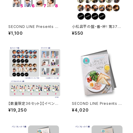
SECOND LINE Presents み
小松昌平の盤・番・絆! 第37回、
んなに会いに行くよ! 第45回 in
第38回 缶バッジ ※ランダム
¥1,100
¥550
静岡 ブロマイド ※ランダム販
販売
売
【数量限定36セット】【イベント
SECOND LINE Presents み
会場特典付き】小松昌平の盤・
んなに会いに行くよ! 第46回 in
¥19,250
¥4,020
番・絆! 第25回、第26回 グッズ
静岡 パンフレット
セット