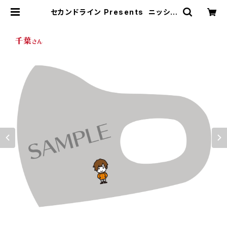
セカンドライン Presents ニッショ
ーホールさま改装前 感謝イベント マ
スク（千葉翔也さん柄） | SECOND L
INE ONLINE SHOP