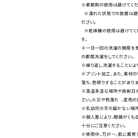
※柔軟剤の使用は避けてくだ
※濡れた状態での放置は避け
ださい。
※乾燥機の使用は避けてく
す。
※一日一回の洗濯の頻度を推
の都度洗濯をしてください。
※繰り返し洗濯することによ
※プリント加工、また、素材
落ち、色移りすることがあり
※高温多湿な場所や直射日
さい。火災や色落ち 、変色の
※乳幼児の手の届かない場
※個人差により、眼鏡がくも
十分にご注意ください。
※使用中、万が一、肌に異常