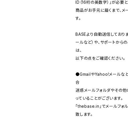
ID（16桁の英数字）」が必要
商品がお手元に届くまで、メ
す。
BASEより自動送信してお
ールなど）や、サポートから
は、
以下の点をご確認ください。
●GmailやYahoo!メー
合
迷惑メールフォルダやその他
っていることがございます。
「thebase.in」でメー
致します。