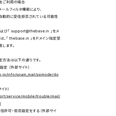
をご利用の場合
メールフィルタ機能により、
が自動的に受信拒否されている可能性
および「
support@thebase.in
」をメ
「 thebase.in 」をドメイン指定受
致します。
定方法は以下の通りです。
設定 （外部サイト）
o.jp/info/spam_mail/spmode/do
サイト）
rt/service/mobile/trouble/mail/
/
の受信許可・拒否設定をする（外部サイ