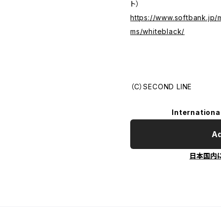
ト）
https://www.softbank.jp/
ms/whiteblack/
（C）SECOND LINE
Internationa
Ad
日本国内