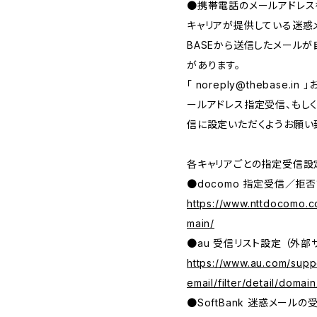
●携帯電話のメールアドレス
キャリアが提供している迷惑
BASEから送信したメール
があります。
「
noreply@thebase.in
」
ールアドレス指定受信、もしくは、
信に設定いただくようお願い
各キャリアごとの指定受信設
●docomo 指定受信／拒否
https://www.nttdocomo.c
main/
●au 受信リスト設定 （外部
https://www.au.com/suppo
email/filter/detail/domain
●SoftBank 迷惑メール