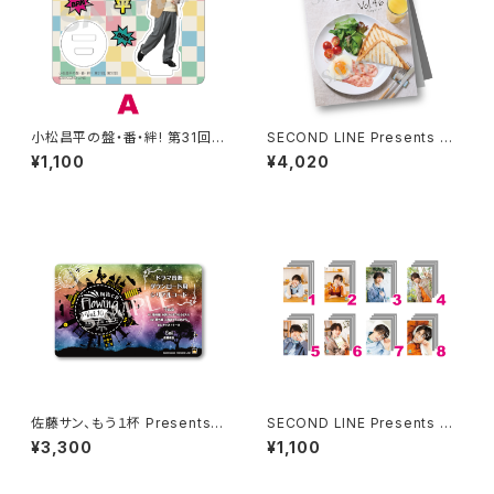
小松昌平の盤・番・絆! 第31回、
SECOND LINE Presents み
第32回 アクリルスタンド A
んなに会いに行くよ! 第46回 in
¥1,100
¥4,020
静岡 パンフレット
佐藤サン、もう１杯 Presents
SECOND LINE Presents み
朗読CD Flowing Vol.10 ドラ
んなに会いに行くよ! 第43回 in
¥3,300
¥1,100
マ音源ダウンロード用シリアル
静岡 ブロマイド ※ランダム販
コード（シリアルコード記載カー
売
ド）