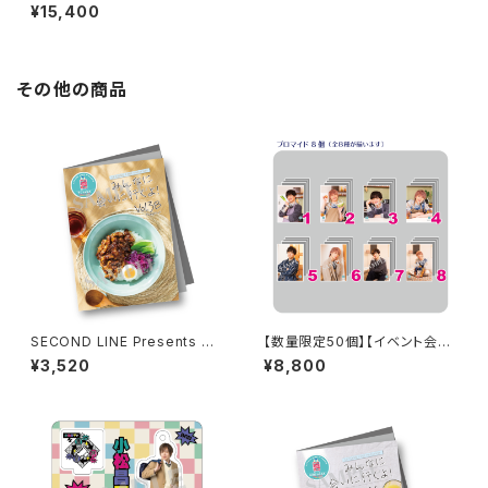
Teller 朗読・ギフト 第1回 グッ
¥15,400
ズセット
その他の商品
SECOND LINE Presents み
【数量限定50個】【イベント会場
んなに会いに行くよ! 第38回 in
特典付き】SECOND LINE Pre
¥3,520
¥8,800
富山 パンフレット
sents みんなに会いに行くよ!
第13回 in 静岡 ブロマイド コン
プリートセット