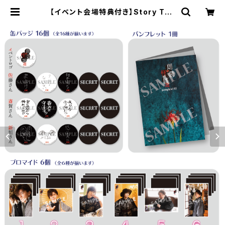
【イベント会場特典付き】Story Tell
er（Terror） 朗読・怪談 選 コンプリ
ートセット | SECOND LINE ONLI
NE SHOP