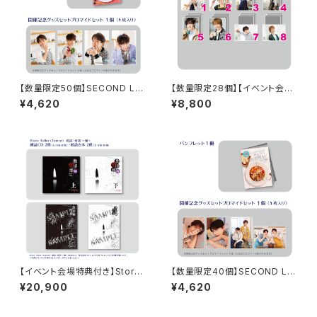
【数量限定50個】SECOND LIN
【数量限定28個】【イベント会場
E Presents みんなに会いに行
特典付き】SECOND LINE Pre
¥4,620
¥8,800
くよ! 第45回 in 静岡 開催記念
sents みんなに会いに行くよ!
グッズセット
第26回 in 静岡 ブロマイド コン
プリートセット
【イベント会場特典付き】Story
【数量限定40個】SECOND LIN
Teller（Terror） 朗読・怪談 〜
E Presents みんなに会いに行
¥20,900
¥4,620
嫌〜 朗読セット
くよ! 第48回 in 長野 開催記念
グッズセット