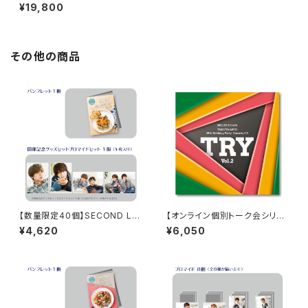
Teller（Terror） 朗読・怪談 選
¥19,800
コンプリートセット
その他の商品
【数量限定40個】SECOND LIN
【オンライン個別トーク会シリア
E Presents みんなに会いに行
ルコードなし】佐藤サン、もう１杯
¥4,620
¥6,050
くよ! 第47回 in 静岡 開催記念
Presents 佐藤拓也、38歳のお
グッズセット
誕生日会 コメディCD TRY Vol.
2