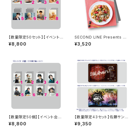
【数量限定50セット】【イベント
SECOND LINE Presents み
会場特典付き】SECOND LINE
んなに会いに行くよ! 第45回 in
¥8,800
¥3,520
Presents みんなに会いに行く
静岡 パンフレット
よ! 第10回 in 静岡 ブロマイド
コンプリートセット
【数量限定50個】【イベント会場
【数量限定43セット】佐藤サン、
特典付き】SECOND LINE Pre
もう1杯 Presents 佐藤サン、も
¥8,800
¥9,350
sents みんなに会いに行くよ!
う1杯 公開録音イベント 2025.
第38回 in 富山 ブロマイド コ
05.18 ドラマ音源セット
ンプリートセット