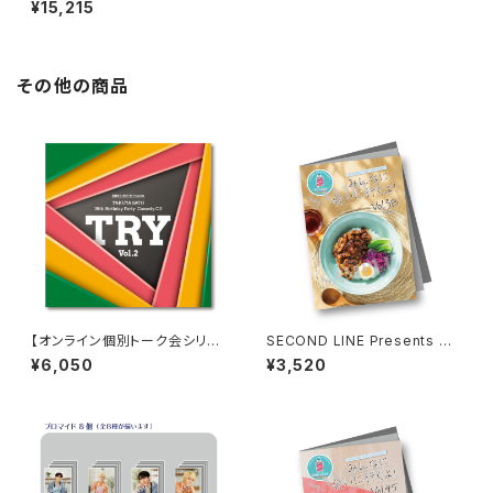
¥15,215
アラウンド ザ スクエア 愛媛編
コンプリートセット
その他の商品
【オンライン個別トーク会シリア
SECOND LINE Presents み
ルコードなし】佐藤サン、もう１杯
んなに会いに行くよ! 第38回 in
¥6,050
¥3,520
Presents 佐藤拓也、38歳のお
富山 パンフレット
誕生日会 コメディCD TRY Vol.
2