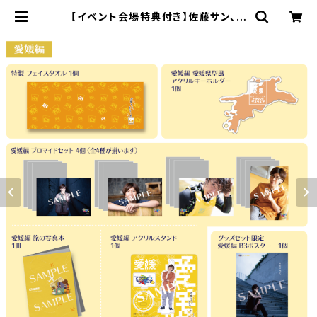
【イベント会場特典付き】佐藤サン、も
う１杯 Presents 報告会 アラウンド
ザ スクエア 愛媛編 コンプリートセッ
ト | SECOND LINE ONLINE SHO
P