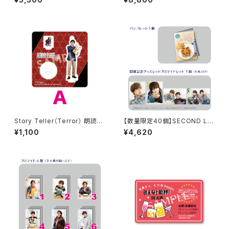
ッズセット
sents みんなに会いに行くよ!
第23回 in 富山 ブロマイド コン
プリートセット
Story Teller（Terror） 朗読・
【数量限定40個】SECOND LIN
怪談 -呪- 加藤将之さん柄 アク
E Presents みんなに会いに行
¥1,100
¥4,620
リルスタンド
くよ! 第47回 in 静岡 開催記念
グッズセット