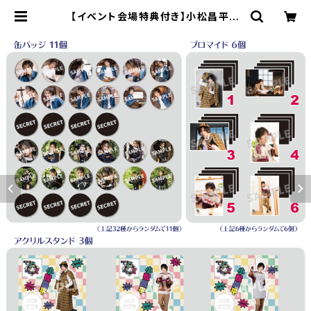
【イベント会場特典付き】小松昌平の
盤・番・絆! 第13回、第14回 グッズセ
ット | SECOND LINE ONLINE SH
OP