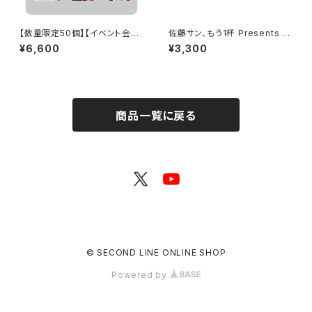
【数量限定50個】【イベント会場
佐藤サン、もう1杯 Presents み
特典付き】SECOND LINE Pre
んなに会いに行くよ！IN 大阪 乾
¥6,600
¥3,300
sents みんなに会いに行くよ!
杯トーク音源「みんなと乾杯! IN
第15回 in 富山 ブロマイド コン
大阪」ダウンロード用シリアルコ
プリートセット
ード
商品一覧に戻る
© SECOND LINE ONLINE SHOP
Powered by