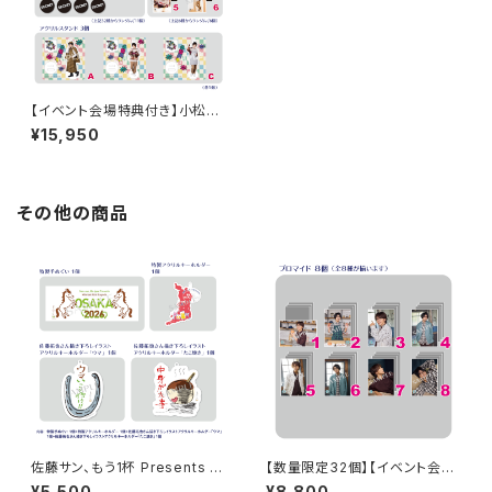
【イベント会場特典付き】小松昌
平の盤・番・絆! 第13回、第14回
¥15,950
グッズセット
その他の商品
佐藤サン、もう1杯 Presents み
【数量限定32個】【イベント会場
んなに会いに行くよ！IN 大阪 グ
特典付き】SECOND LINE Pre
¥5,500
¥8,800