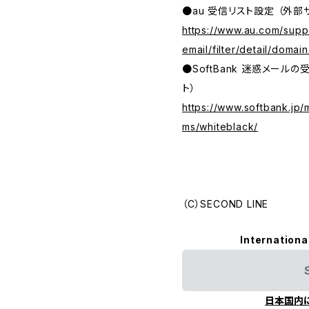
●au 受信リスト設定 （外部
https://www.au.com/suppo
email/filter/detail/domain
●SoftBank 迷惑メール
ト）
https://www.softbank.jp/
ms/whiteblack/
（C）SECOND LINE
Internationa
日本国内