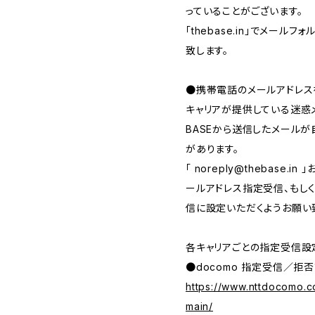
っていることがございます。
「thebase.in」でメー
致します。
●携帯電話のメールアドレス
キャリアが提供している迷惑
BASEから送信したメール
があります。
「
noreply@thebase.in
」
ールアドレス指定受信、もしくは、
信に設定いただくようお願い
各キャリアごとの指定受信設
●docomo 指定受信／拒否
https://www.nttdocomo.c
main/