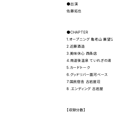
●出演
佐藤拓也
●CHAPTER
1.オープニング 亀老山 展望
2.近藤酒造
3.美味休心 西条店
4.南道後温泉 ていれぎの湯
5.カードトーク
6.グッドリバー面河ベース
7.国民宿舎 古岩屋荘
8 .エンディング 古岩屋
【収録分数】