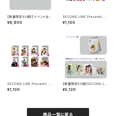
【数量限定40個】【イベント会場
SECOND LINE Presents み
特典付き】SECOND LINE Pre
んなに会いに行くよ! 第43回 in
¥8,800
¥1,100
sents みんなに会いに行くよ!
静岡 ブロマイド ※ランダム販
第48回 in 長野 ブロマイド コ
売
ンプリートセット
SECOND LINE Presents み
【数量限定50個】SECOND LIN
んなに会いに行くよ! 第30回 in
E Presents みんなに会いに行
¥1,100
¥5,120
静岡 ブロマイド ※ランダム販
くよ! 第46回 in 静岡 開催記念
売
グッズセット
商品一覧に戻る