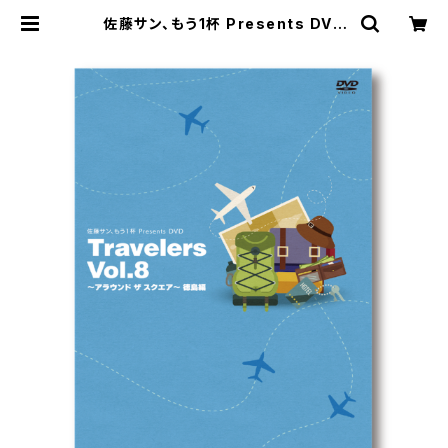
佐藤サン、もう1杯 Presents DVD
Travelers Vol.8 アラウンド ザ ス
クエア 徳島編 | SECOND LINE ON
LINE SHOP