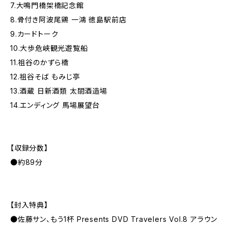
7.大鳴門橋架橋記念館
8.骨付き阿波尾鶏 一鴻 徳島駅前店
9.カードトーク
10.大歩危峡観光遊覧船
11.祖谷のかずら橋
12.祖谷そば もみじ亭
13.酒蔵 日新酒類 太閤酒造場
14.エンディング 馬場展望台
【収録分数】
●約89分
【封入特典】
●佐藤サン、もう1杯 Presents DVD Travelers Vol.8 アラウン