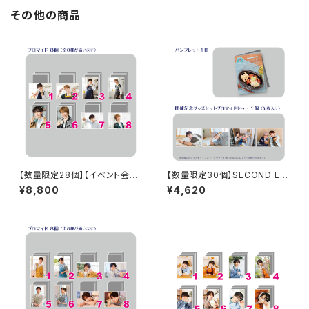
その他の商品
【数量限定28個】【イベント会場
【数量限定30個】SECOND LIN
特典付き】SECOND LINE Pre
E Presents みんなに会いに行
¥8,800
¥4,620
sents みんなに会いに行くよ!
くよ! 第49回 in 静岡 開催記念
第26回 in 静岡 ブロマイド コン
グッズセット
プリートセット