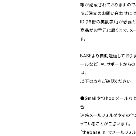
報が記載されておりますので
※ご注文のお問い合わせには
ID（16桁の英数字）」が必要
商品がお手元に届くまで、メ
す。
BASEより自動送信してお
ールなど）や、サポートから
は、
以下の点をご確認ください。
●GmailやYahoo!メー
合
迷惑メールフォルダやその他
っていることがございます。
「thebase.in」でメー