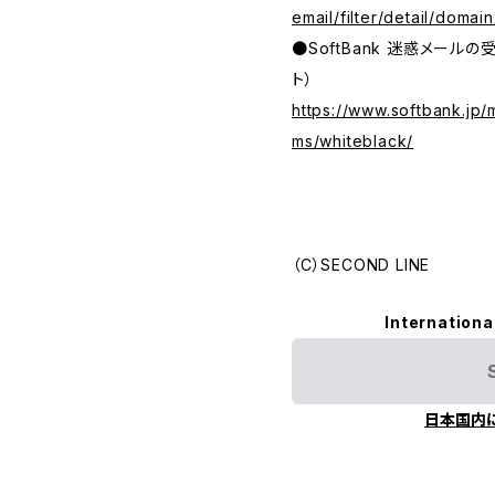
email/filter/detail/domain
●SoftBank 迷惑メール
ト）
https://www.softbank.jp/
ms/whiteblack/
（C）SECOND LINE
Internationa
日本国内