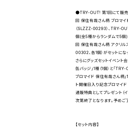
●TRY-OUT! 第1回にて販売
回 保住有哉さん柄 ブロマイド
（SLZZZ-00293）、TRY-
個(全5種からランダムで5個)（SL
回 保住有哉さん柄 アクリルスタン
00302、各1個）がセットにな
さらにグッズセットイベント会場
缶バッジ」1種（1個）と「TRY
ブロマイド 保住有哉さん柄」1種
ト開催日入り記念ブロマイド 
通販特典としてプレゼント（
次第終了となります。予めご了
【セット内容】