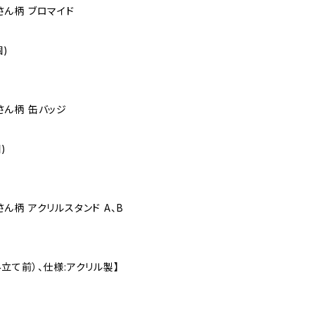
有哉さん柄 ブロマイド
)
哉さん柄 缶バッジ
)
哉さん柄 アクリルスタンド A、B
組み立て前）、仕様:アクリル製】