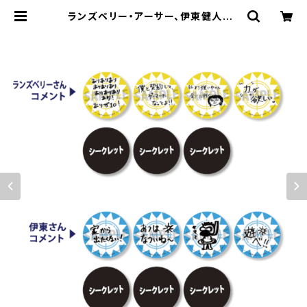
ランズベリー・アーサー、伊東健人のL
I-PLAY! 第5回 缶バッジ ※ランダ
ム販売 | SECOND LINE ONLINE
SHOP