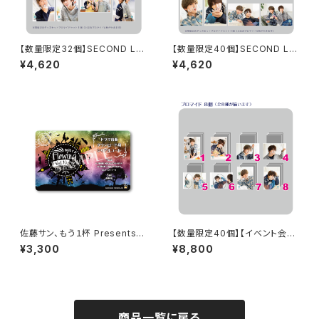
【数量限定32個】SECOND LIN
【数量限定40個】SECOND LIN
E Presents みんなに会いに行
E Presents みんなに会いに行
¥4,620
¥4,620
くよ! 第25回 in 静岡 開催記念
くよ! 第47回 in 静岡 開催記念
グッズセット
グッズセット
佐藤サン、もう１杯 Presents
【数量限定40個】【イベント会場
朗読CD Flowing Vol.10 ドラ
特典付き】SECOND LINE Pre
¥3,300
¥8,800
マ音源ダウンロード用シリアル
sents みんなに会いに行くよ!
コード（シリアルコード記載カー
第47回 in 静岡 ブロマイド コ
ド）
ンプリートセット
商品一覧に戻る