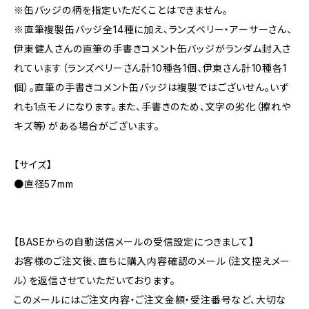
※缶バッジの柄を指定いただくことはできません。
※直筆複製缶バッジ全14種に加え、ランズベリー・アーサーさん、
伊東健人さんの直筆の手書きコメント缶バッジがランダム封入さ
れています（ランズベリーさん計10種各1個、伊東さん計10種各1
個）。直筆の手書きコメント缶バッジは複製ではございせん。いず
れも1点モノになります。また、手書きのため、文字の劣化（擦れや
キズ等）がある場合がございます。
【サイズ】
●直径57mm
【BASEからの自動送信メールの受信設定につきまして】
お客様のご注文後、直ちに購入内容確認のメール（注文控えメー
ル）を返信させていただいております。
このメールにはご注文内容・ご注文金額・受注番号など、大切な